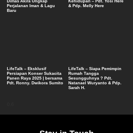
Dimas Akira Ungkap
Kehidupan – Pdt. Yosi Here
Perjalanan Iman & Lagu
& Pdp. Melly Here
Baru
LifeTalk – Eksklusif
LifeTalk – Siapa Pemimpin
Persiapan Konser Sukacita
Rumah Tangga
Panen Raya 2025 | bersama
Sesungguhnya ? Pdt.
Pdt. Ronny. Dwikora Sumito
Natanael Wuryanto & Pdp.
Sarah H.