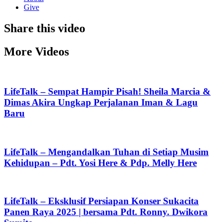
Give
Share this video
More Videos
LifeTalk – Sempat Hampir Pisah! Sheila Marcia &
Dimas Akira Ungkap Perjalanan Iman & Lagu
Baru
LifeTalk – Mengandalkan Tuhan di Setiap Musim
Kehidupan – Pdt. Yosi Here & Pdp. Melly Here
LifeTalk – Eksklusif Persiapan Konser Sukacita
Panen Raya 2025 | bersama Pdt. Ronny. Dwikora