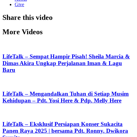
Give
Share this video
More Videos
LifeTalk – Sempat Hampir Pisah! Sheila Marcia &
Dimas Akira Ungkap Perjalanan Iman & Lagu
Baru
LifeTalk – Mengandalkan Tuhan di Setiap Musim
Kehidupan – Pdt. Yosi Here & Pdp. Melly Here
LifeTalk – Eksklusif Persiapan Konser Sukacita
Panen Raya 2025 | bersama Pdt. Ronny. Dwikora