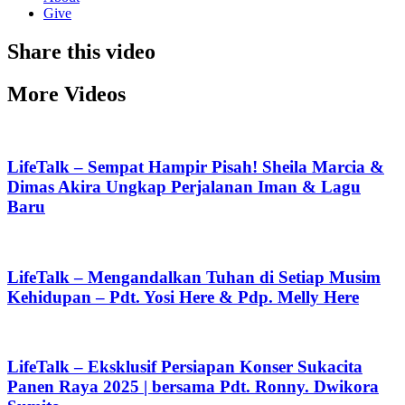
Give
Share this video
More Videos
LifeTalk – Sempat Hampir Pisah! Sheila Marcia &
Dimas Akira Ungkap Perjalanan Iman & Lagu
Baru
LifeTalk – Mengandalkan Tuhan di Setiap Musim
Kehidupan – Pdt. Yosi Here & Pdp. Melly Here
LifeTalk – Eksklusif Persiapan Konser Sukacita
Panen Raya 2025 | bersama Pdt. Ronny. Dwikora