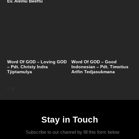
Ev. Alemu Beeftu
Word Of GOD – Loving GOD
Word Of GOD – Good
– Pdt. Christy Indra
Indonesian – Pdt. Timotius
Tjiptamulya
Arifin Tedjasukmana
Stay in Touch
Subscribe to our channel by fill this form below