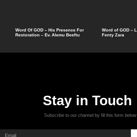
Word Of GOD – His Presence For
Word of GOD – L
Restoration – Ev. Alemu Beeftu
Fenty Zara
Stay in Touch
Subscribe to our channel by fill this form below